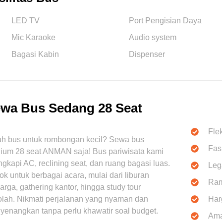
LED TV
Port Pengisian Daya
Mic Karaoke
Audio system
Bagasi Kabin
Dispenser
wa Bus Sedang 28 Seat
Fle
uh bus untuk rombongan kecil? Sewa bus
Fas
ium 28 seat ANMAN saja! Bus pariwisata kami
ngkapi AC, reclining seat, dan ruang bagasi luas.
Leg
k untuk berbagai acara, mulai dari liburan
Ram
arga, gathering kantor, hingga study tour
olah. Nikmati perjalanan yang nyaman dan
Har
yenangkan tanpa perlu khawatir soal budget.
Ama