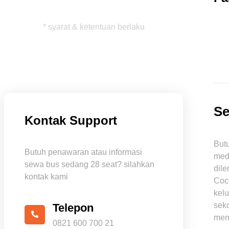
* syarat & ketentuan berlaku
Se
Kontak Support
But
Butuh penawaran atau informasi
med
sewa bus sedang 28 seat? silahkan
dile
kontak kami
Coco
kelu
sek
Telepon
men
0821 600 700 21