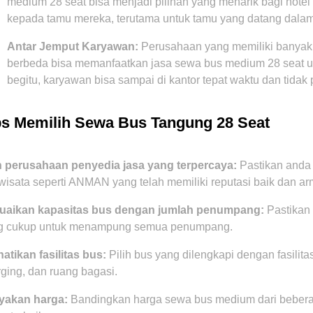
medium 28 seat bisa menjadi pilihan yang menarik bagi hot
kepada tamu mereka, terutama untuk tamu yang datang dala
Antar Jemput Karyawan:
Perusahaan yang memiliki banyak k
berbeda bisa memanfaatkan jasa sewa bus medium 28 seat 
begitu, karyawan bisa sampai di kantor tepat waktu dan tidak
ps Memilih Sewa Bus Tangung 28 Seat
ih perusahaan penyedia jasa yang terpercaya:
Pastikan anda
wisata seperti ANMAN yang telah memiliki reputasi baik dan ar
uaikan kapasitas bus dengan jumlah penumpang:
Pastikan 
g cukup untuk menampung semua penumpang.
atikan fasilitas bus:
Pilih bus yang dilengkapi dengan fasilita
ging, dan ruang bagasi.
yakan harga:
Bandingkan harga sewa bus medium dari bebera