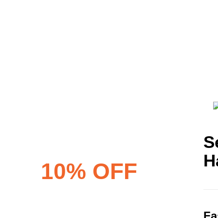
S
Diskon Sampai
H
10% OFF
Untuk sewa
minimal 7 hari
Fa