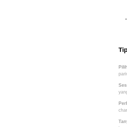
Ti
Pil
pari
Ses
yan
Perh
char
Tan