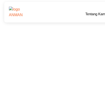
Tentang Kam
Sewa Bus Medium 28 
Dijamin Puas!
Ingin mengadakan acara perusahaan atau liburan keluar
ANMAN adalah pilihan tepat untuk. Kami menyediakan armad