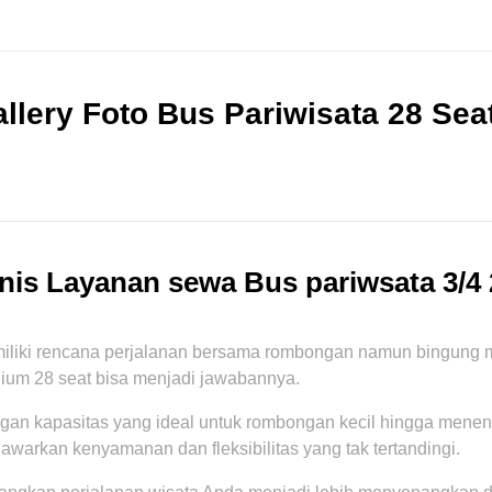
llery Foto Bus Pariwisata 28 Sea
nis Layanan sewa Bus pariwsata 3/4 
iliki rencana perjalanan bersama rombongan namun bingung me
ium 28 seat bisa menjadi jawabannya.
gan kapasitas yang ideal untuk rombongan kecil hingga meneng
warkan kenyamanan dan fleksibilitas yang tak tertandingi.