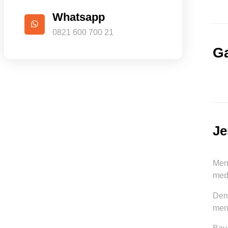
Whatsapp
0821 600 700 21
Ga
Je
Mem
med
Den
mena