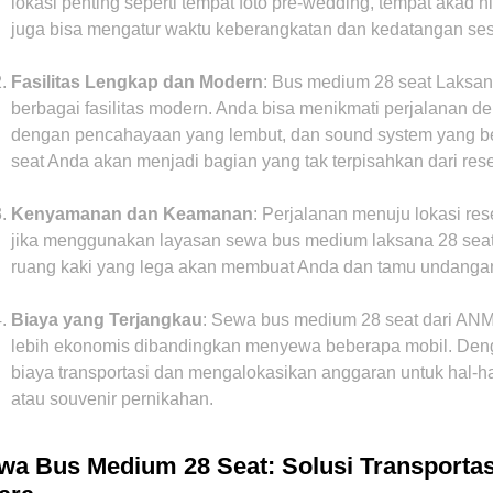
lokasi penting seperti tempat foto pre-wedding, tempat akad ni
juga bisa mengatur waktu keberangkatan dan kedatangan se
Fasilitas Lengkap dan Modern
: Bus medium 28 seat Laksa
berbagai fasilitas modern. Anda bisa menikmati perjalanan d
dengan pencahayaan yang lembut, dan sound system yang be
seat Anda akan menjadi bagian yang tak terpisahkan dari res
Kenyamanan dan Keamanan
: Perjalanan menuju lokasi re
jika menggunakan layasan sewa bus medium laksana 28 seat.
ruang kaki yang lega akan membuat Anda dan tamu undanga
Biaya yang Terjangkau
: Sewa bus medium 28 seat dari ANM
lebih ekonomis dibandingkan menyewa beberapa mobil. De
biaya transportasi dan mengalokasikan anggaran untuk hal-hal 
atau souvenir pernikahan.
wa Bus Medium 28 Seat: Solusi Transportas