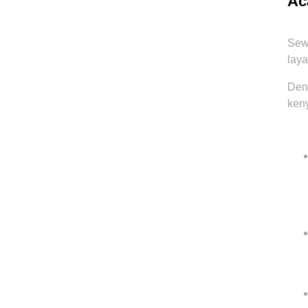
Ac
Sewa
laya
Den
keny