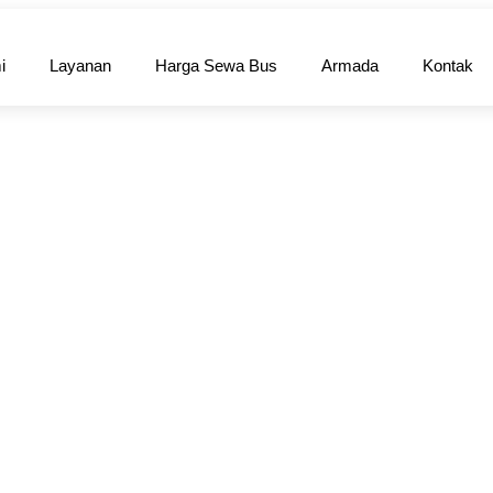
i
Layanan
Harga Sewa Bus
Armada
Kontak
Seat Murah Meriah,
ga dengan rombongan yang nyaman? Sewa Bus Medium 28 Seat
a bus pariwisata terbaik dengan harga sewa murah.